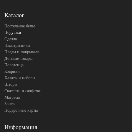
Тенсел-
Ткань
Хлопок
Flaum Home
Каталог
Производитель
(Россия)
Постельное белье
Подушки
Одеяла
Наматрасники
Пледы и покрывала
Детские товары
Полотенца
Коврики
Халаты и наборы
Шторы
Скатерти и салфетки
Матрасы
Зонты
Подарочные карты
Информация