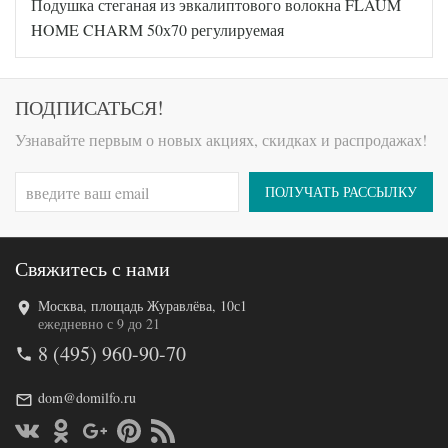
Подушка стеганая из эвкалиптового волокна FLAUM
Артикул
GG-FS-8220
Плотность
Регулируемая
HOME CHARM 50х70 регулируемая
Размер
68х68
подушки
Полиэфирное
Наполнитель
волокно
ПОДПИСАТЬСЯ!
Ткань
Микрофибра
Узнавайте первым о новых акциях, скидках и распродажах!
German Grass
Производитель
(Австрия)
ПОЛУЧАТЬ РАССЫЛКУ
Свяжитесь с нами
Москва, площадь Журавлёва, 10с1
Код товара
554-824
ежедневно с 9 до 21
Артикул
HH-08500
8 (495) 960-90-70
Плотность
Регулируемая
Размер
50х70
подушки
dom@domilfo.ru
Полиэфирное
Наполнитель
волокно