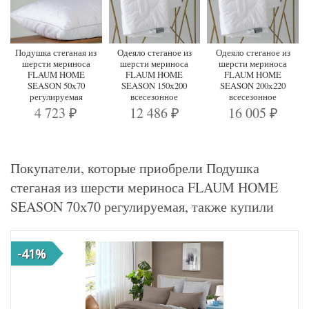
Подушка стеганая из
Одеяло стеганое из
Одеяло стеганое из
шерсти мериноса
шерсти мериноса
шерсти мериноса
FLAUM HOME
FLAUM HOME
FLAUM HOME
SEASON 50х70
SEASON 150х200
SEASON 200х220
регулируемая
всесезонное
всесезонное
4 723
12 486
16 005
₽
₽
₽
Покупатели, которые приобрели Подушка
стеганая из шерсти мериноса FLAUM HOME
SEASON 70х70 регулируемая, также купили
-41%