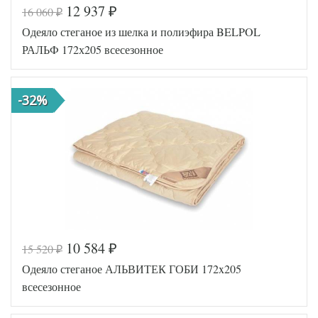
12 937
16 060
₽
₽
Код товара
547-122
Одеяло стеганое из шелка и полиэфира BELPOL
BP46300465
Артикул
72672
РАЛЬФ 172х205 всесезонное
Ширина х
172х205 (2-
Длина
сп)
Сезонность
Всесезонное
-32%
Гусиный
Наполнитель
пух
Ткань
Тик
Belpol
Производитель
(Россия)
10 584
15 520
₽
₽
Код товара
547-341
Одеяло стеганое АЛЬВИТЕК ГОБИ 172x205
BP46300465
Артикул
70258
всесезонное
Ширина х
172х205 (2-
Длина
сп)