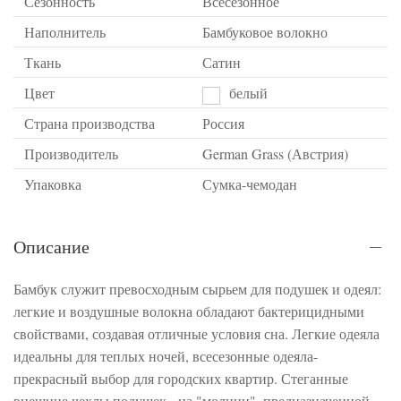
Сезонность
Всесезонное
Наполнитель
Бамбуковое волокно
Ткань
Сатин
Цвет
белый
Страна производства
Россия
Производитель
German Grass (Австрия)
Упаковка
Сумка-чемодан
Описание
Бамбук служит превосходным сырьем для подушек и одеял:
легкие и воздушные волокна обладают бактерицидными
свойствами, создавая отличные условия сна. Легкие одеяла
идеальны для теплых ночей, всесезонные одеяла-
прекрасный выбор для городских квартир. Стеганные
внешние чехлы подушек - на "молнии", предназначенной