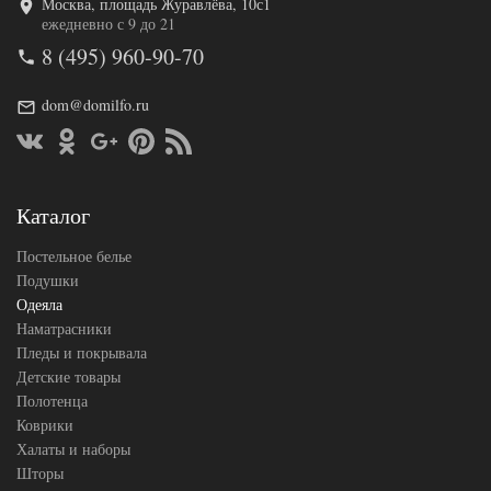
Москва, площадь Журавлёва, 10с1
Код товара
577-000
ежедневно с 9 до 21
Артикул
ОЕТнл-17
8 (495) 960-90-70
Ширина х
172х205 (2-
Длина
сп)
Сезонность
Всесезонное
dom@domilfo.ru
Гусиный
Наполнитель
пух
Ткань
Тик
Belpol
Производитель
(Россия)
Каталог
Постельное белье
Подушки
Одеяла
Наматрасники
Пледы и покрывала
Детские товары
Полотенца
Коврики
Халаты и наборы
Шторы