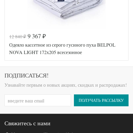
9 367
12 840
₽
₽
Код товара
547-130
Одеяло кассетное из серого гусиного пуха BELPOL
BP46300465
Артикул
72870
NOVA LIGHT 172х205 всесезонное
Ширина х
172х205 (2-
Длина
сп)
Сезонность
Всесезонное
Гусиный
ПОДПИСАТЬСЯ!
Наполнитель
пух и перо
Ткань
Сатин
Узнавайте первым о новых акциях, скидках и распродажах!
Belpol
Производитель
(Россия)
ПОЛУЧАТЬ РАССЫЛКУ
Свяжитесь с нами