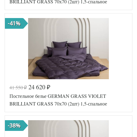
BRILLIANT GRASS 70х70 (2шт) 1,5-спальное
Ткань
Сатин
Размер
150х200
пододеяльника
-41%
Размер
240х260
простыни
Размер
70х70
наволочек
(2шт)
German
Производитель
Grass
(Австрия)
24 620
41 550
₽
₽
Код товара
561-986
Постельное белье GERMAN GRASS VIOLET
GG-13247
Артикул
0
BRILLIANT GRASS 70х70 (2шт) 1,5-спальное
Ткань
Сатин
Размер
150х200
пододеяльника
-38%
Размер
240х260
простыни
Размер
70х70