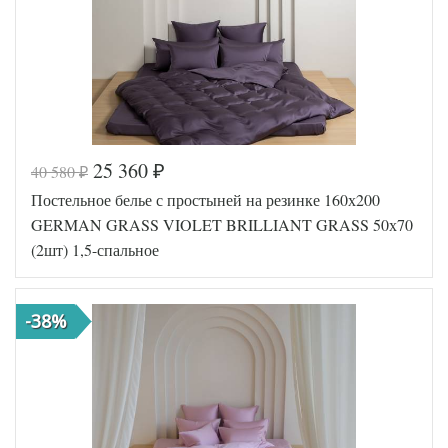
наволочек
(2шт)
German
Производитель
Grass
(Австрия)
25 360
40 580
₽
₽
Код товара
562-087
Постельное белье с простыней на резинке 160х200
GG-26247
Артикул
0
GERMAN GRASS VIOLET BRILLIANT GRASS 50х70
Ткань
Сатин
(2шт) 1,5-спальное
Размер
150х200
пододеяльника
Размер
240х260
простыни
-38%
Размер
70х70
наволочек
(2шт)
German
Производитель
Grass
(Австрия)