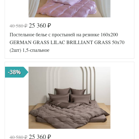
25 360
40 580
₽
₽
Код товара
562-160
Постельное белье с простыней на резинке 160х200
GG-26165
Артикул
0
GERMAN GRASS LILAC BRILLIANT GRASS 50х70
Ткань
Сатин
(2шт) 1,5-спальное
Размер
150х200
пододеяльника
160х200
Размер
(на
-38%
простыни
резинке)
Размер
50х70
наволочек
(2шт)
German
Производитель
Grass
(Австрия)
25 360
40 580
₽
₽