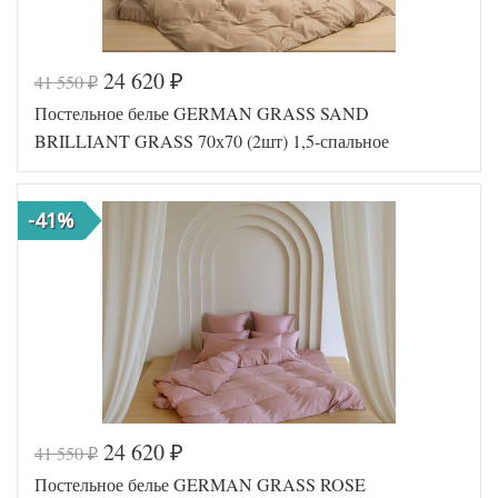
24 620
41 550
₽
₽
Код товара
561-962
Постельное белье GERMAN GRASS SAND
GG-18247
Артикул
0
BRILLIANT GRASS 70х70 (2шт) 1,5-спальное
Ткань
Сатин
Размер
150х200
пододеяльника
-41%
Размер
240х260
простыни
Размер
70х70
наволочек
(2шт)
German
Производитель
Grass
(Австрия)
24 620
41 550
₽
₽
Код товара
562-041
Постельное белье GERMAN GRASS ROSE
GG-25247
Артикул