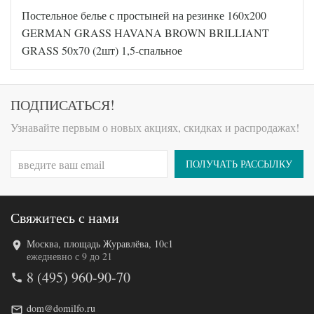
Код товара
561-939
Постельное белье с простыней на резинке 160х200
GG-12165
Артикул
0
GERMAN GRASS HAVANA BROWN BRILLIANT
Ткань
Сатин
GRASS 50х70 (2шт) 1,5-спальное
Размер
150х200
пододеяльника
160х200
Размер
(на
простыни
ПОДПИСАТЬСЯ!
резинке)
Размер
50х70
Узнавайте первым о новых акциях, скидках и распродажах!
наволочек
(2шт)
German
Производитель
Grass
ПОЛУЧАТЬ РАССЫЛКУ
(Австрия)
Свяжитесь с нами
Москва, площадь Журавлёва, 10с1
Код товара
562-104
ежедневно с 9 до 21
GG-23165
Артикул
8 (495) 960-90-70
0
Ткань
Сатин
Размер
dom@domilfo.ru
150х200