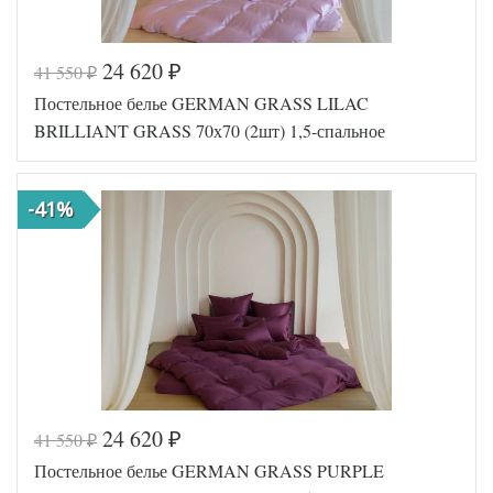
24 620
41 550
₽
₽
Код товара
562-067
Постельное белье GERMAN GRASS LILAC
GG-24247
Артикул
0
BRILLIANT GRASS 70х70 (2шт) 1,5-спальное
Ткань
Сатин
Размер
150х200
пододеяльника
-41%
Размер
240х260
простыни
Размер
70х70
наволочек
(2шт)
German
Производитель
Grass
(Австрия)
24 620
41 550
₽
₽
Код товара
561-940
Постельное белье GERMAN GRASS PURPLE
GG-12247
Артикул
0