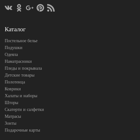
пододеяльника
160х200
Размер
(на
простыни
резинке)
Размер
50х70
Каталог
наволочек
(2шт)
German
Постельное белье
Производитель
Grass
(Австрия)
Подушки
Одеяла
Наматрасники
Пледы и покрывала
Детские товары
Полотенца
Коврики
Халаты и наборы
Шторы
Скатерти и салфетки
Матрасы
Зонты
Подарочные карты