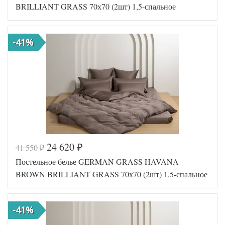
0
BRILLIANT GRASS 70х70 (2шт) 1,5-спальное
Ткань
Сатин
Размер
150х200
пододеяльника
-41%
Размер
240х260
простыни
Размер
70х70
наволочек
(2шт)
German
Производитель
Grass
(Австрия)
24 620
41 550
₽
₽
Код товара
562-006
Постельное белье GERMAN GRASS HAVANA
GG-16247
Артикул
0
BROWN BRILLIANT GRASS 70х70 (2шт) 1,5-спальное
Ткань
Сатин
Размер
150х200
пододеяльника
-41%
Размер
240х260
простыни