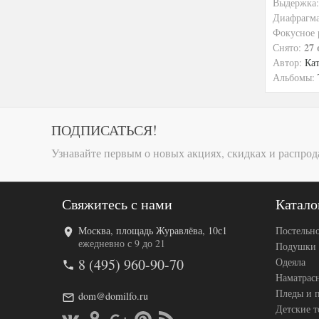
Выдержка
Диафрагм
Фокусное 
27 
Снято:
Автор:
Ка
Альбомы:
ПОДПИСАТЬСЯ!
Узнавайте первым о новых акциях, скидках и распрод
Свяжитесь с нами
Катало
Москва, площадь Журавлёва, 10с1
Постельно
ежедневно с 9 до 21
Подушки
8 (495) 960-90-70
Одеяла
Наматрас
Пледы и 
dom@domilfo.ru
Детские 