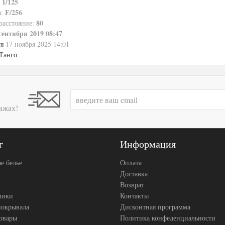
1/125
:
F/256
а:
80
расстояние:
сентября 2019 08:47
тя
17 ноября 2025 14:01
Танго
ажах!
г
Информация
е белье
Оплата
Доставка
Возврат
ники
Контакты
покрывала
Дисконтная программа
товары
Политика конфеденциальности