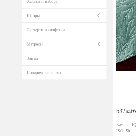
Халаты и наборы
Шторы
Скатерти и салфетки
Матрасы
Зонты
Подарочные карты
b37aaf6
I
Камера:
50
ISO: