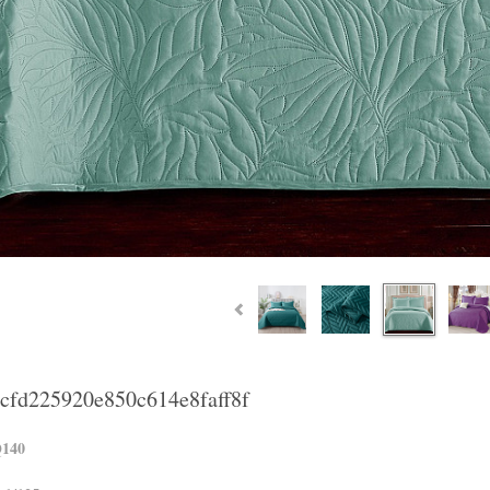
cfd225920e850c614e8faff8f
Q140