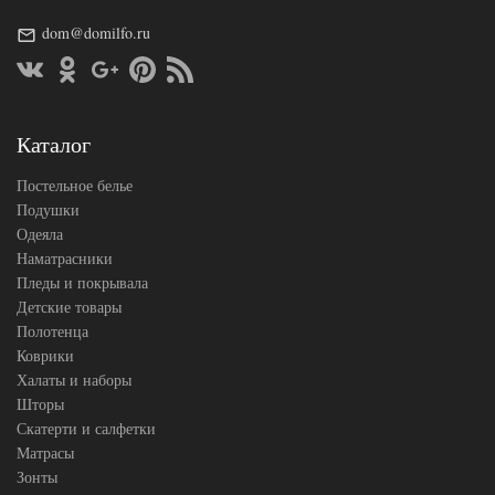
Размер пледа/
200х220
покрывала
dom@domilfo.ru
Ткань
Велсофт
АльВиТек
Производитель
(Россия)
Каталог
Постельное белье
Подушки
Одеяла
Наматрасники
Пледы и покрывала
Детские товары
Полотенца
Коврики
Халаты и наборы
Шторы
Скатерти и салфетки
Матрасы
Зонты