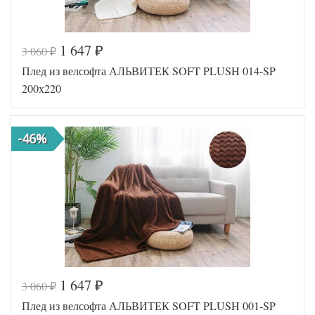
1 647
3 060
₽
₽
Код товара
518-358
Плед из велсофта АЛЬВИТЕК SOFT PLUSH 014-SP
AL200092
Артикул
5577715
200х220
Размер пледа/
200х220
покрывала
Ткань
Велсофт
-46%
АльВиТек
Производитель
(Россия)
1 647
3 060
₽
₽
Код товара
518-400
Плед из велсофта АЛЬВИТЕК SOFT PLUSH 001-SP
AL200092
Артикул