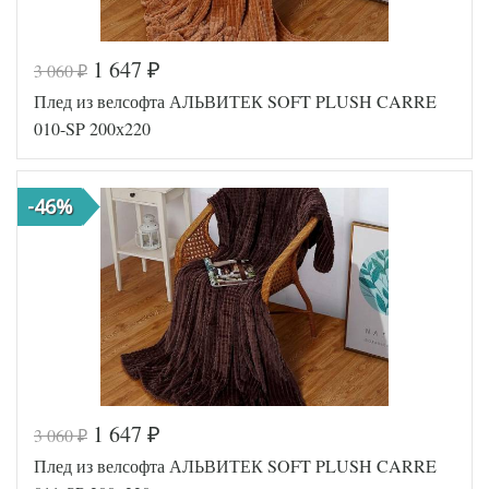
1 647
3 060
₽
₽
Код товара
546-309
Плед из велсофта АЛЬВИТЕК SOFT PLUSH CARRE
AL200092
Артикул
5588766
010-SP 200х220
Размер пледа/
200х220
покрывала
Ткань
Велсофт
-46%
АльВиТек
Производитель
(Россия)
1 647
3 060
₽
₽
Код товара
546-315
Плед из велсофта АЛЬВИТЕК SOFT PLUSH CARRE
AL200092
Артикул
5594064