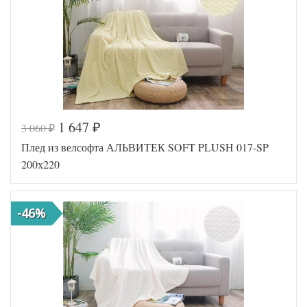
1 647
3 060
₽
₽
Код товара
518-313
Плед из велсофта АЛЬВИТЕК SOFT PLUSH 017-SP
AL200092
Артикул
5577722
200х220
Размер пледа/
200х220
покрывала
Ткань
Велсофт
-46%
АльВиТек
Производитель
(Россия)