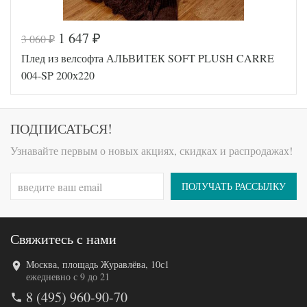
1 647
3 060
₽
₽
Код товара
558-381
Плед из велсофта АЛЬВИТЕК SOFT PLUSH CARRE
AL200092
Артикул
5613291
004-SP 200х220
Размер пледа/
200х220
покрывала
Ткань
Велсофт
АльВиТек
ПОДПИСАТЬСЯ!
Производитель
(Россия)
Узнавайте первым о новых акциях, скидках и распродажах!
ПОЛУЧАТЬ РАССЫЛКУ
Свяжитесь с нами
Москва, площадь Журавлёва, 10с1
Код товара
546-324
ежедневно с 9 до 21
AL200092
Артикул
8 (495) 960-90-70
5594071