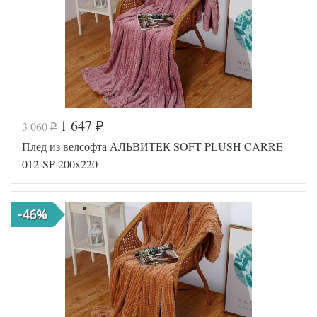
1 647
3 060
₽
₽
Код товара
546-300
Плед из велсофта АЛЬВИТЕК SOFT PLUSH CARRE
AL200092
Артикул
5594033
012-SP 200х220
Размер пледа/
200х220
покрывала
Ткань
Велсофт
-46%
АльВиТек
Производитель
(Россия)