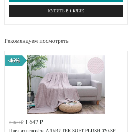
КУПИТЬ В 1 КЛИК
Рекомендуем посмотреть
-46%
1 647
3 060
₽
₽
Плед из велсофта АЛЬВИТЕК SOFT PLUSH 020-SP