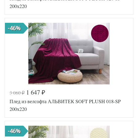
200х220
-46%
1 647
3 060
₽
₽
Код товара
518-249
Плед из велсофта АЛЬВИТЕК SOFT PLUSH 018-SP
AL200092
Артикул
5577739
200х220
Размер пледа/
200х220
покрывала
Ткань
Велсофт
-46%
АльВиТек
Производитель
(Россия)