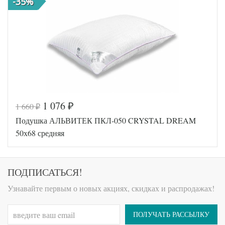
-35%
подушки
Овечья
Наполнитель
шерсть
Ткань
Микрофибра
АльВиТек
Производитель
(Россия)
1 076
1 660
₽
₽
Код товара
342-500
Подушка АЛЬВИТЕК ПКЛ-050 CRYSTAL DREAM
AL4607048013
Артикул
571
50х68 средняя
Плотность
Средняя
Размер
50х68
подушки
Лебяжий пух
ПОДПИСАТЬСЯ!
Наполнитель
искусственный
Ткань
Микрофибра
Узнавайте первым о новых акциях, скидках и распродажах!
АльВиТек
Производитель
(Россия)
ПОЛУЧАТЬ РАССЫЛКУ