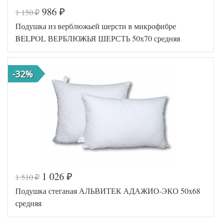
986
1 150
₽
₽
Код товара
547-323
Подушка из верблюжьей шерсти в микрофибре
BP46071457
Артикул
55121
BELPOL ВЕРБЛЮЖЬЯ ШЕРСТЬ 50х70 средняя
Плотность
Средняя
Размер
50х68
подушки
-32%
Овечья
Наполнитель
шерсть
Ткань
Микрофибра
Belpol
Производитель
(Россия)
1 026
1 510
₽
₽
Код товара
547-324
Подушка стеганая АЛЬВИТЕК АДАЖИО-ЭКО 50х68
BP46071457
Артикул
55367
средняя
Плотность
Средняя
Размер