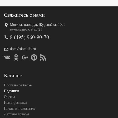
Свяжитесь с нами
Москва, площадь Журавлёва, 10с1
Код товара
574-689
ежедневно с 9 до 21
AL4607048022
Артикул
8 (495) 960-90-70
047
Плотность
Средняя
Размер
dom@domilfo.ru
50х68
подушки
Лебяжий пух
Наполнитель
искусственный
Ткань
Микрофибра
АльВиТек
Каталог
Производитель
(Россия)
Постельное белье
Подушки
Одеяла
Наматрасники
Пледы и покрывала
Детские товары