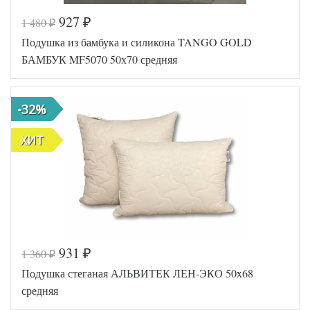
927
1 480
₽
₽
Код товара
544-830
Подушка из бамбука и силикона TANGO GOLD
Артикул
TT81385
Плотность
Средняя
БАМБУК MF5070 50х70 средняя
Размер
45х45
подушки
Силиконизированное
Наполнитель
-32%
волокно
Ткань
Полиэстер
Производитель
Tango (Россия)
ХИТ
931
1 360
₽
₽
Код товара
558-428
Подушка стеганая АЛЬВИТЕК ЛЕН-ЭКО 50x68
Артикул
TT69991
Плотность
Средняя
средняя
Размер
50х70