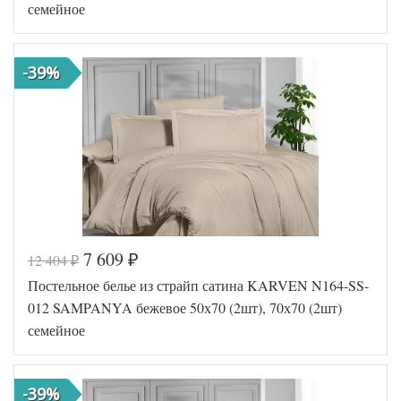
семейное
-39%
7 609
12 404
₽
₽
Код товара
570-221
Постельное белье из страйп сатина KARVEN N164-SS-
FIR8681
Артикул
5693040
012 SAMPANYA бежевое 50х70 (2шт), 70х70 (2шт)
17
семейное
Сатин
Ткань
люкс
Размер
160х220
пододеяльника
(2шт)
-39%
Размер