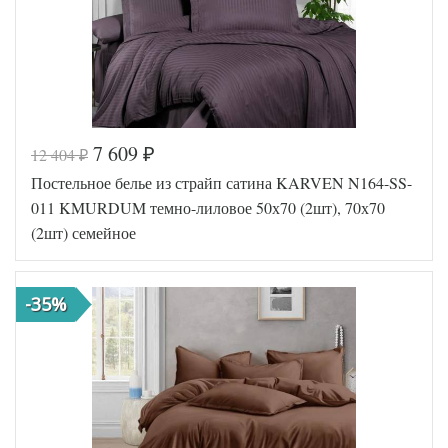
50х70
Размер
(2шт),
наволочек
70х70
(2шт)
Karven
Производитель
(Турция)
7 609
12 404
₽
₽
Код товара
570-691
Постельное белье из страйп сатина KARVEN N164-SS-
FIR8681
Артикул
5693039
011 KMURDUM темно-лиловое 50х70 (2шт), 70х70
66
(2шт) семейное
Сатин
Ткань
люкс
Размер
160х220
пододеяльника
(2шт)
-35%
Размер
240х260
простыни
50х70
Размер
(2шт),
наволочек
70х70
(2шт)
Karven
Производитель
(Турция)