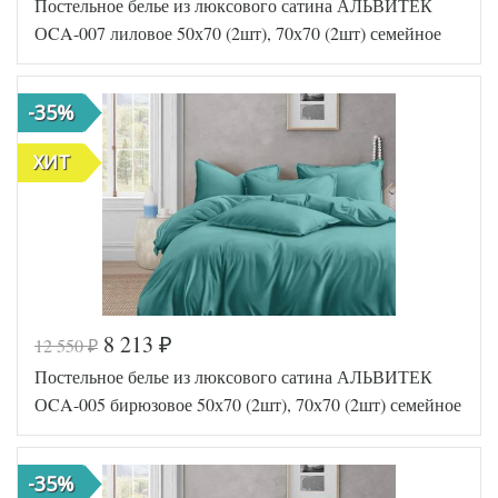
Постельное белье из люксового сатина АЛЬВИТЕК
AL200092
Артикул
5647913
ОCA-007 лиловое 50х70 (2шт), 70х70 (2шт) семейное
Сатин
Ткань
люкс
Размер
145х215
пододеяльника
(2шт)
-35%
Размер
230х240
простыни
ХИТ
50х70
Размер
(2шт),
наволочек
70х70
(2шт)
АльВиТек
Производитель
(Россия)
8 213
12 550
₽
₽
Код товара
574-537
Постельное белье из люксового сатина АЛЬВИТЕК
AL200092
Артикул
5647906
ОCA-005 бирюзовое 50х70 (2шт), 70х70 (2шт) семейное
Сатин
Ткань
люкс
Размер
145х215
пододеяльника
(2шт)
-35%