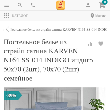
0
КАТАЛОГ
Москва
кты
Постельное белье из страйп сатина KARVEN N164-SS-014 INDIGO 
Постельное белье из
страйп сатина KARVEN
N164-SS-014 INDIGO индиго
50х70 (2шт), 70х70 (2шт)
семейное
-39%