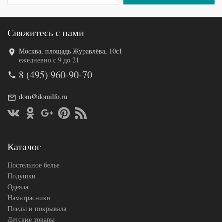
Производитель
(Россия)
Свяжитесь с нами
Москва, площадь Журавлёва, 10с1
Код товара
574-541
ежедневно с 9 до 21
AL200092
Артикул
8 (495) 960-90-70
5647869
Сатин
Ткань
люкс
dom@domilfo.ru
Размер
145х215
пододеяльника
(2шт)
Размер
230х240
простыни
50х70
Каталог
Размер
(2шт),
наволочек
70х70
(2шт)
Постельное белье
АльВиТек
Подушки
Производитель
(Россия)
Одеяла
Наматрасники
Пледы и покрывала
Детские товары