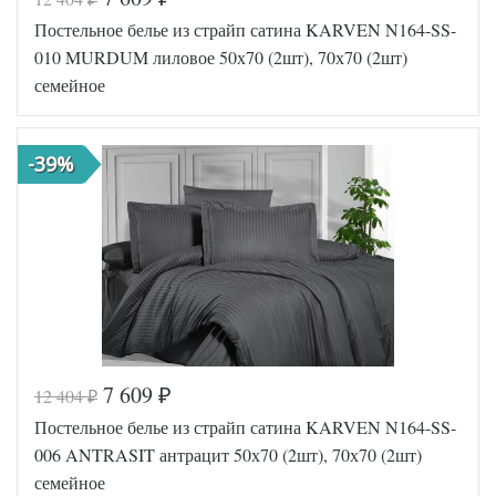
Код товара
570-469
Постельное белье из страйп сатина KARVEN N164-SS-
FIR8681
Артикул
5693040
010 MURDUM лиловое 50х70 (2шт), 70х70 (2шт)
24
семейное
Сатин
Ткань
люкс
Размер
160х220
пододеяльника
(2шт)
-39%
Размер
240х260
простыни
50х70
Размер
(2шт),
наволочек
70х70
(2шт)
Karven
Производитель
(Турция)
7 609
12 404
₽
₽
Код товара
570-513
Постельное белье из страйп сатина KARVEN N164-SS-
FIR8681
Артикул
5693040
006 ANTRASIT антрацит 50х70 (2шт), 70х70 (2шт)
48
семейное
Сатин
Ткань