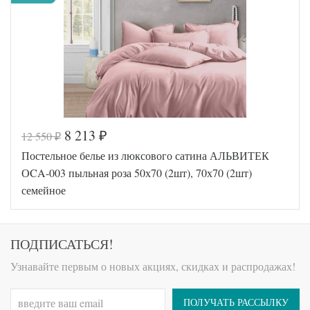
Размер
230х240
простыни
50х70
Размер
(2шт),
наволочек
70х70
(2шт)
АльВиТек
Производитель
(Россия)
8 213
12 550
₽
₽
Код товара
574-539
Постельное белье из люксового сатина АЛЬВИТЕК
AL200092
Артикул
5647883
ОCA-003 пыльная роза 50х70 (2шт), 70х70 (2шт)
Сатин
Ткань
семейное
люкс
Размер
145х215
пододеяльника
(2шт)
Размер
230х240
ПОДПИСАТЬСЯ!
простыни
50х70
Узнавайте первым о новых акциях, скидках и распродажах!
Размер
(2шт),
наволочек
70х70
(2шт)
ПОЛУЧАТЬ РАССЫЛКУ
АльВиТек