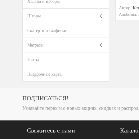
Халаты и наборы
Автор:
Ка
Альбомы:
Шторы
Скатерти и салфетки
Матрасы
Зонты
Подарочные карты
ПОДПИСАТЬСЯ!
Узнавайте первым о новых акциях, скидках и распрод
Свяжитесь с нами
Катало