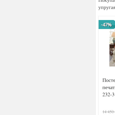
упруга
-47%
Посте
печат
232-3
14 450