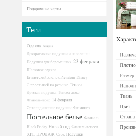
Подарочные карты
Теги
Характ
Одеяла
Акция
Декоративные подушки и наволочки
Назнач
23 февраля
Подушки для беременных
Плотно
Шелковое одеяло
Размер
Египетский хлопок Premium
Disney
Тенсел
С простыней на резинке
Наполн
Детская подушка
Тенсел-люкс
Ткань
14 февраля
Фланель-люкс
Цвет
Ортопедические подушки
Фламинго
Постельное белье
Страна
Фланель
Новый год
Произв
Black Friday
Фланель-тенсел
ХИТ ПРОДАЖ
Подушки
Сток