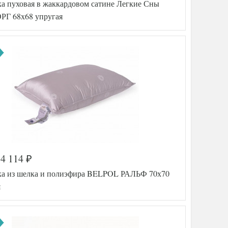
а пуховая в жаккардовом сатине Легкие Сны
BP46701
0530878
Г 68х68 упругая
1
Упругая
50х68
Гусиный
ель
пух и
перо
Батист
Belpol
тель
(Россия)
4 114
₽
а
348-400
а из шелка и полиэфира BELPOL РАЛЬФ 70х70
AGD-77
(24)023-
я
П
Упругая
68х68