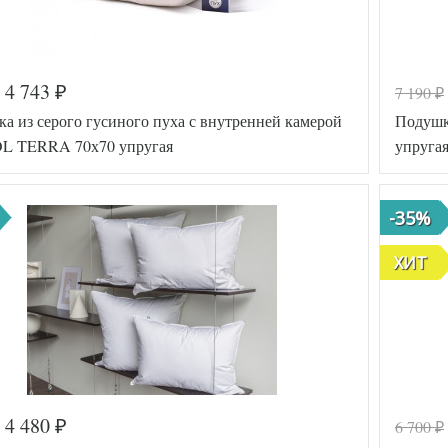
4 743
7 190
₽
₽
а из серого гусиного пуха с внутренней камерой
Подушк
L TERRA 70х70 упругая
упруга
-35%
ХИТ
4 480
6 700
₽
₽
а
547-165
Код товар