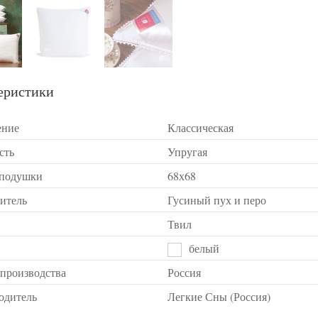
еристики
ение
Классическая
сть
Упругая
 подушки
68х68
итель
Гусиный пух и перо
Твил
белый
 производства
Россия
одитель
Легкие Сны (Россия)