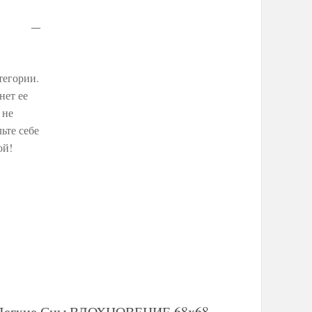
егории.
нет ее
 не
ьте себе
ой!
ле Легкие Сны ВДОХНОВЕНИЕ 68х68