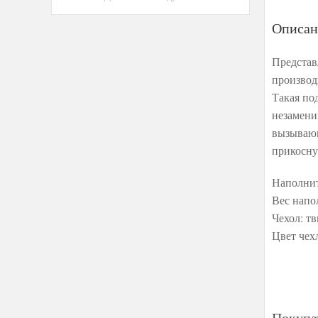
Описан
Представ
производ
Такая по
незамени
вызывающ
прикоснут
Наполнит
Вес напол
Чехол: т
Цвет чех
Покупа