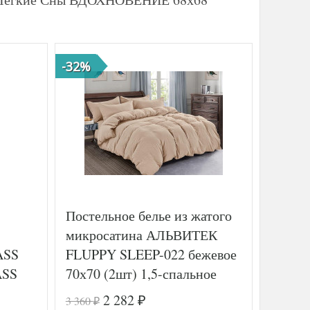
-32%
-45%
Постельное белье из жатого
Постел
микросатина АЛЬВИТЕК
де лю
ASS
FLUPPY SLEEP-022 бежевое
STRIP
ASS
70х70 (2шт) 1,5-спальное
50х70 
семей
2 282
3 360
23 760
₽
₽
₽