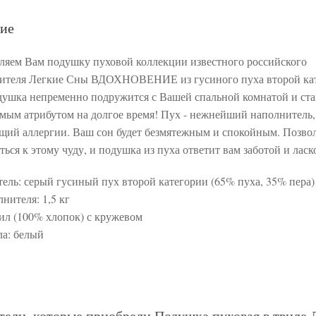
ие
ляем Вам подушку пуховой коллекции известного российского
ителя Легкие Сны ВДОХНОВЕНИЕ из гусиного пуха второй кат
душка непременно подружится с Вашей спальной комнатой и ста
мым атрибутом на долгое время! Пух - нежнейший наполнитель,
ий аллергии. Ваш сон будет безмятежным и спокойным. Позвол
ься к этому чуду, и подушка из пуха ответит вам заботой и ласк
ель: серый гусиный пух второй категории (65% пуха, 35% пера)
нителя: 1,5 кг
вил (100% хлопок) с кружевом
ла: белый
тели, которые приобрели Подушка пуховая в тви