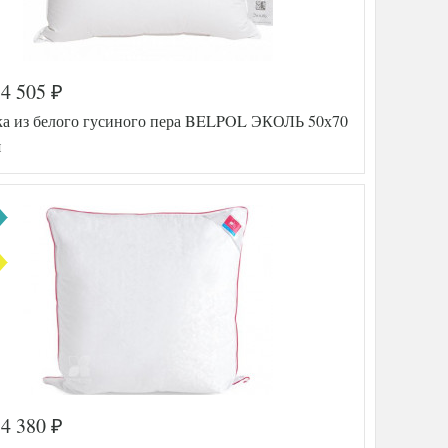
4 505
₽
а из белого гусиного пера BELPOL ЭКОЛЬ 50х70
я
4 380
₽
а
572-630