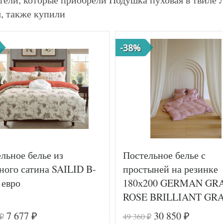
я, также купили
-38%
льное белье из
Постельное белье с
ного сатина SAILID B-
простыней на резинке
 евро
180х200 GERMAN GR
ROSE BRILLIANT GR
50х70 (2шт) евро
7 677
30 850
49 360
₽
₽
₽
₽