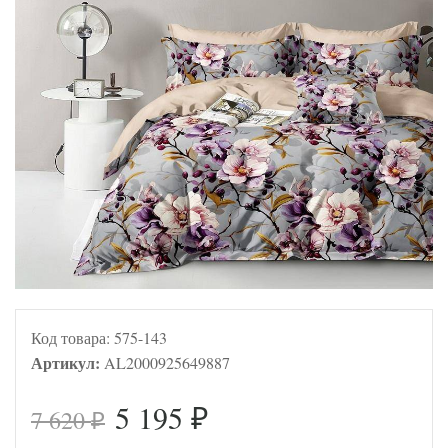
Код товара:
575-143
Артикул:
AL2000925649887
5 195
7 620
₽
₽