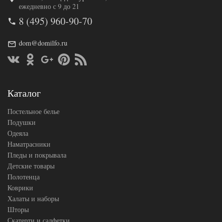
Код товара
558-893
ежедневно с 9 до 21
TT1068
Артикул
8 (495) 960-90-70
96
Ткань
Сатин
Размер
dom@domilfo.ru
200х220
пододеяльника
Размер
230х250
простыни
50х70
Размер
(2шт),
Каталог
наволочек
70х70
(2шт)
Постельное белье
Cristelle
Производитель
(Китай)
Подушки
Одеяла
Наматрасники
Пледы и покрывала
Детские товары
Полотенца
Коврики
Халаты и наборы
Шторы
Скатерти и салфетки