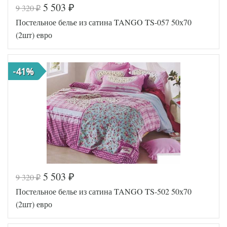
5 503
9 320
₽
₽
Код товара
515-079
Постельное белье из сатина TANGO TS-057 50х70
TT1458
Артикул
6
(2шт) евро
Ткань
Сатин
Размер
200х220
пододеяльника
-41%
Размер
220х245
простыни
Размер
50х70
наволочек
(2шт)
Tango
Производитель
(Китай)
5 503
9 320
₽
₽
Код товара
515-083
Постельное белье из сатина TANGO TS-502 50х70
TT1492
Артикул
4
(2шт) евро
Ткань
Сатин
Размер
200х220