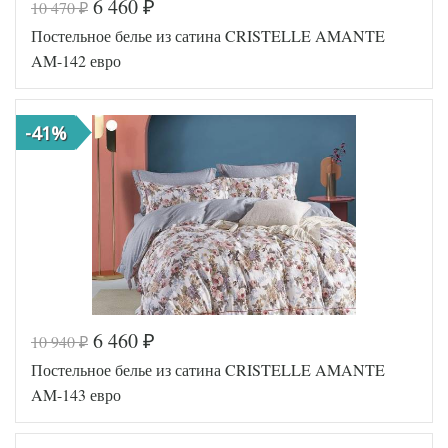
6 460
10 470
₽
₽
Код товара
560-189
Постельное белье из сатина CRISTELLE AMANTE
TT1106
Артикул
40
AM-142 евро
Ткань
Сатин
Размер
200х220
пододеяльника
-41%
Размер
230х250
простыни
50х70
Размер
(2шт),
наволочек
70х70
(2шт)
Cristelle
Производитель
(Китай)
6 460
10 940
₽
₽
Код товара
575-131
Постельное белье из сатина CRISTELLE AMANTE
TT1194
Артикул
38
AM-143 евро
Ткань
Сатин
Размер
200х220
пододеяльника