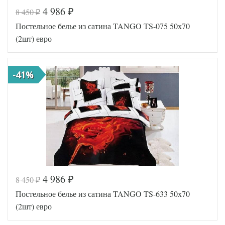
4 986
8 450
₽
₽
Постельное белье из сатина TANGO TS-075 50х70
(2шт) евро
-41%
4 986
8 450
₽
₽
Код товара
514-879
Постельное белье из сатина TANGO TS-633 50х70
TT1480
Артикул
8
(2шт) евро
Ткань
Сатин
Размер