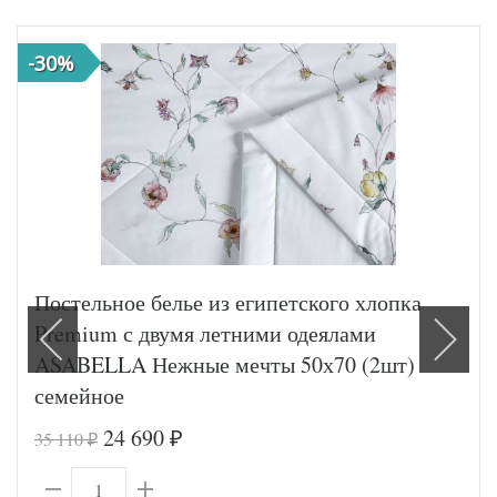
-30%
Постельное белье из египетского хлопка
Premium с двумя летними одеялами
ASABELLA Нежные мечты 50х70 (2шт)
семейное
24 690
35 110
₽
₽