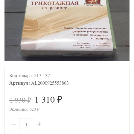
Код товара:
517-137
Артикул:
AL2000925553863
1 310
1 930
₽
₽
Экономия:
620
₽