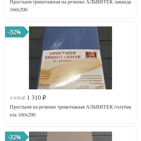
Простыня трикотажная на резинке АЛЬВИТЕК лаванда
160х200
-32%
1 310
1 930
₽
₽
Код товара
516-412
Простыня на резинке трикотажная АЛЬВИТЕК голубая
AL200092
Артикул
5553832
ель 160х200
Ткань
Трикотаж
160х200
Размер
(на
простыни
резинке)
-32%