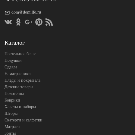
Ткань
Трикотаж
dom@domilfo.ru
160х200
Размер
(на
простыни
резинке)
АльВиТек
Производитель
(Россия)
Каталог
Постельное белье
Подушки
Одеяла
Наматрасники
Пледы и покрывала
Детские товары
Полотенца
Коврики
Халаты и наборы
Шторы
Скатерти и салфетки
Матрасы
Зонты