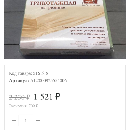
Код товара:
516-518
Артикул:
AL2000925554006
1 521
2 230
₽
₽
Экономия:
709
₽