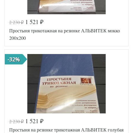
1 521
2 230
₽
₽
Код товара
517-138
Простыня трикотажная на резинке АЛЬВИТЕК мокко
AL200092
Артикул
5554013
200х200
Ткань
Трикотаж
200х200
Размер
(на
простыни
резинке)
-32%
АльВиТек
Производитель
(Россия)
1 521
2 230
₽
₽
Код товара
516-574
Простыня на резинке трикотажная АЛЬВИТЕК голубая
AL200092
Артикул