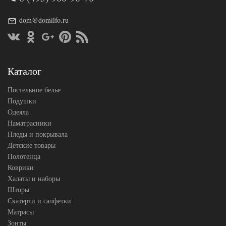
Ткань
Трикотаж
dom@domilfo.ru
200х200
Размер
(на
простыни
резинке)
АльВиТек
Производитель
(Россия)
Каталог
Постельное белье
Подушки
Одеяла
Наматрасники
Пледы и покрывала
Детские товары
Полотенца
Коврики
Халаты и наборы
Шторы
Скатерти и салфетки
Матрасы
Зонты