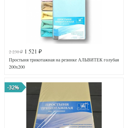
(Россия)
1 521
2 230
₽
₽
Код товара
517-093
Простыня трикотажная на резинке АЛЬВИТЕК голубая
AL200086
Артикул
3388077
200х200
Ткань
Трикотаж
200х200
Размер
(на
простыни
резинке)
-32%
АльВиТек
Производитель
(Россия)