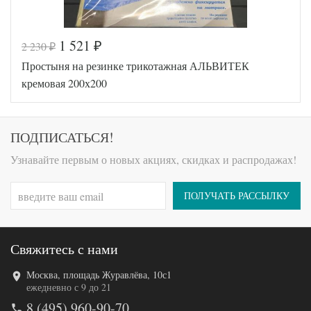
1 521
2 230
₽
₽
Код товара
516-605
Простыня на резинке трикотажная АЛЬВИТЕК
AL460704
Артикул
8009314
кремовая 200х200
Ткань
Трикотаж
200х200
Размер
(на
простыни
резинке)
ПОДПИСАТЬСЯ!
АльВиТек
Производитель
(Россия)
Узнавайте первым о новых акциях, скидках и распродажах!
ПОЛУЧАТЬ РАССЫЛКУ
Свяжитесь с нами
Москва, площадь Журавлёва, 10с1
Код товара
546-679
ежедневно с 9 до 21
AL200092
Артикул
8 (495) 960-90-70
5570747