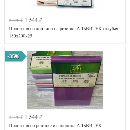
1 544
2 370
₽
₽
Код товара
517-064
Простыня из поплина на резинке АЛЬВИТЕК голубая
AL460704
Артикул
8010778
180х200х25
Ткань
Поплин
180х200
Размер
(на
простыни
резинке)
-35%
АльВиТек
Производитель
(Россия)
1 544
2 370
₽
₽
Код товара
516-699
Простыня на резинке из поплина АЛЬВИТЕК
AL460704
Артикул