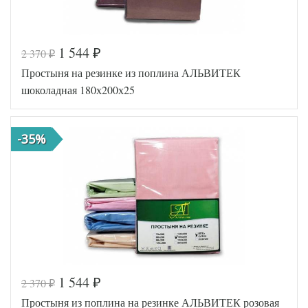
1 544
2 370
₽
₽
Код товара
545-126
Простыня на резинке из поплина АЛЬВИТЕК
AL460704
Артикул
8017050
шоколадная 180х200х25
Ткань
Поплин
180х200
Размер
(на
простыни
резинке)
-35%
АльВиТек
Производитель
(Россия)
1 544
2 370
₽
₽
Код товара
545-116
Простыня из поплина на резинке АЛЬВИТЕК розовая
AL460704