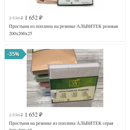
1 652
2 530
₽
₽
Код товара
516-774
Простыня из поплина на резинке АЛЬВИТЕК розовая
AL460704
Артикул
8010822
200х200х25
Ткань
Поплин
200х200
Размер
(на
простыни
резинке)
-35%
АльВиТек
Производитель
(Россия)
1 652
2 530
₽
₽
Код товара
516-765
Простыня на резинке из поплина АЛЬВИТЕК серая
AL460704
Артикул
8010815