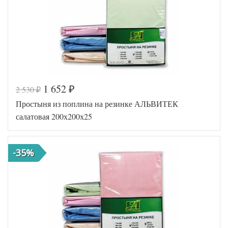
1 652
2 530
₽
₽
Код товара
546-619
Простыня из поплина на резинке АЛЬВИТЕК
AL460704
Артикул
8020609
салатовая 200х200х25
Ткань
Поплин
200х200
Размер
(на
простыни
резинке)
-35%
АльВиТек
Производитель
(Россия)