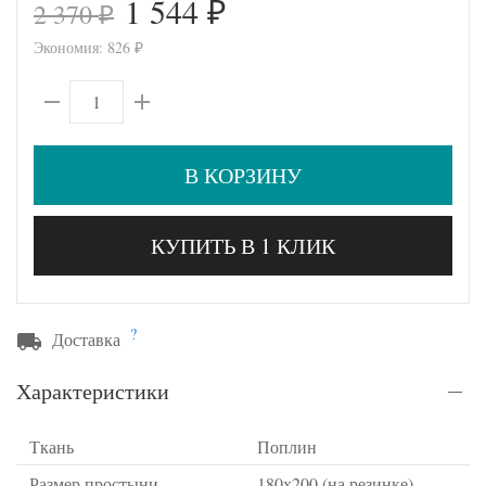
1 544
2 370
₽
₽
Экономия:
826
₽
В КОРЗИНУ
КУПИТЬ В 1 КЛИК
?
Доставка
Характеристики
Ткань
Поплин
Размер простыни
180х200 (на резинке)