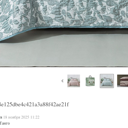
8e125dbe4c421a3a88f42ae21f
тя
18 ноября 2025 11:22
Танго