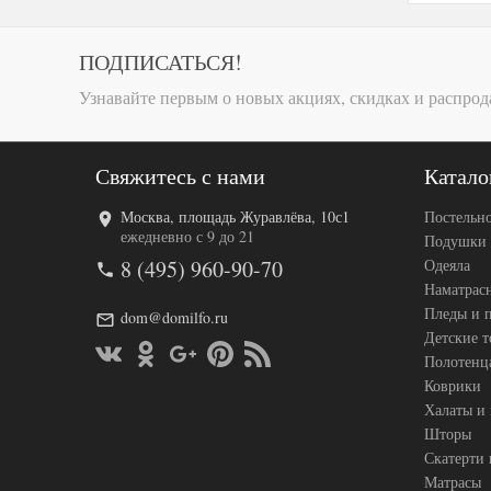
ПОДПИСАТЬСЯ!
Узнавайте первым о новых акциях, скидках и распрод
Свяжитесь с нами
Катало
Москва, площадь Журавлёва, 10с1
Постельно
ежедневно с 9 до 21
Подушки
8 (495) 960-90-70
Одеяла
Наматрас
Пледы и 
dom@domilfo.ru
Детские 
Полотенц
Коврики
Халаты и
Шторы
Скатерти 
Матрасы