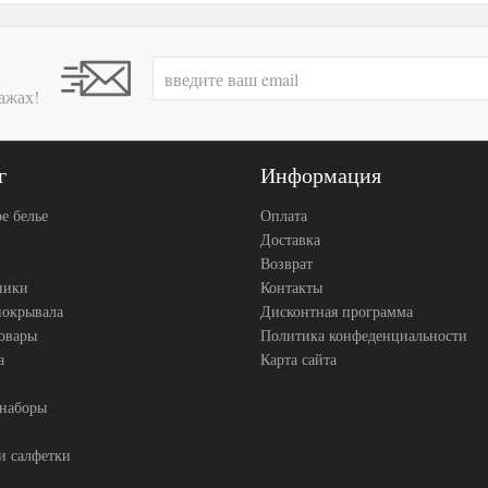
ажах!
г
Информация
е белье
Оплата
Доставка
Возврат
ники
Контакты
покрывала
Дисконтная программа
товары
Политика конфеденциальности
а
Карта сайта
 наборы
и салфетки