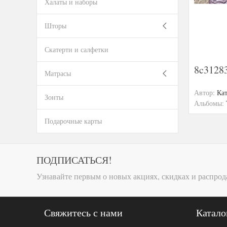
Халаты и наборы
Шторы
Скатерти и салфетки
8c3128
Матрасы
Автор:
Ка
Зонты
Альбомы:
Подарочные карты
ПОДПИСАТЬСЯ!
Узнавайте первым о новых акциях, скидках и распрод
Свяжитесь с нами
Катало