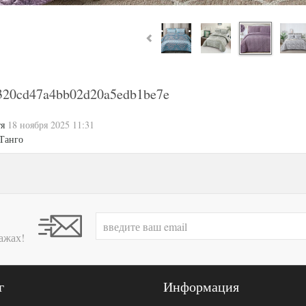
320cd47a4bb02d20a5edb1be7e
тя
18 ноября 2025 11:31
Танго
ажах!
г
Информация