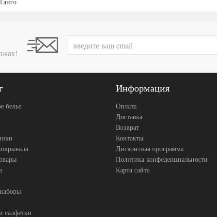
Танго
ажах!
г
Информация
е белье
Оплата
Доставка
Возврат
ники
Контакты
покрывала
Дисконтная программа
товары
Политика конфеденциальности
а
Карта сайта
 наборы
и салфетки