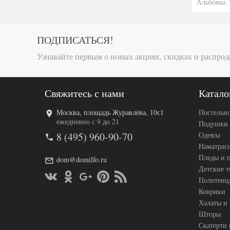
Альбомы:
ПОДПИСАТЬСЯ!
Узнавайте первым о новых акциях, скидках и распрод
Свяжитесь с нами
Катало
Москва, площадь Журавлёва, 10с1
Постельно
ежедневно с 9 до 21
Подушки
8 (495) 960-90-70
Одеяла
Наматрас
Пледы и 
dom@domilfo.ru
Детские 
Полотенц
Коврики
Халаты и
Шторы
Скатерти 