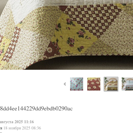
f8dd4ee144229dd9ebdb0290ac
августа 2025 11:16
тя
18 ноября 2025 08:36